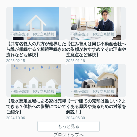
不動産売却 お役立ち情報
不動産売却 お役立ち情報
【共有名義人の片方が他界した
【住み替えは同じ不動産会社へ
ら誰が相続する？相続手続きの
の依頼がおすすめ？その理由や
流れなども解説】
注意点など解説】
2025.02.15
2025.01.18
不動産売却 お役立ち情報
不動産売却 お役立ち情報
【浸水想定区域にある家は売却
【一戸建ての売却は難しい？よ
できる？価格への影響について
くある原因や売るための対策を
ご紹介】
解説！】
2024.10.06
2024.06.30
もっと見る
ブログトップへ